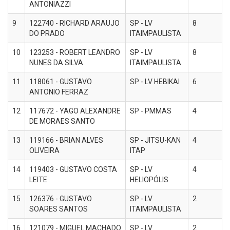
ANTONIAZZI
9
122740 - RICHARD ARAUJO
SP - LV
8
DO PRADO
ITAIMPAULISTA
10
123253 - ROBERT LEANDRO
SP - LV
8
NUNES DA SILVA
ITAIMPAULISTA
11
118061 - GUSTAVO
SP - LV HEBIKAI
6
ANTONIO FERRAZ
12
117672 - YAGO ALEXANDRE
SP - PMMAS
4
DE MORAES SANTO
13
119166 - BRIAN ALVES
SP - JITSU-KAN
4
OLIVEIRA
ITAP
14
119403 - GUSTAVO COSTA
SP - LV
4
LEITE
HELIOPÓLIS
15
126376 - GUSTAVO
SP - LV
2
SOARES SANTOS
ITAIMPAULISTA
16
121079 - MIGUEL MACHADO
SP - LV
2