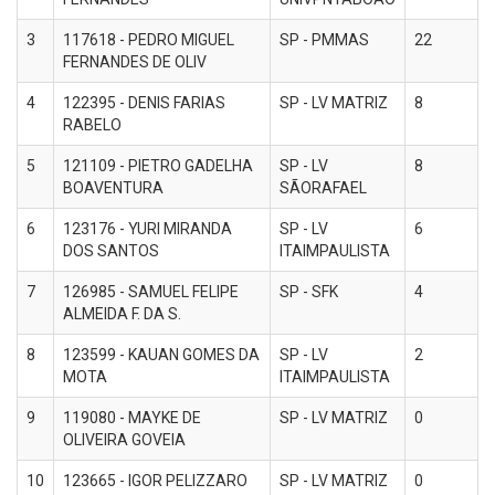
3
117618 - PEDRO MIGUEL
SP - PMMAS
22
FERNANDES DE OLIV
4
122395 - DENIS FARIAS
SP - LV MATRIZ
8
RABELO
5
121109 - PIETRO GADELHA
SP - LV
8
BOAVENTURA
SÃORAFAEL
6
123176 - YURI MIRANDA
SP - LV
6
DOS SANTOS
ITAIMPAULISTA
7
126985 - SAMUEL FELIPE
SP - SFK
4
ALMEIDA F. DA S.
8
123599 - KAUAN GOMES DA
SP - LV
2
MOTA
ITAIMPAULISTA
9
119080 - MAYKE DE
SP - LV MATRIZ
0
OLIVEIRA GOVEIA
10
123665 - IGOR PELIZZARO
SP - LV MATRIZ
0