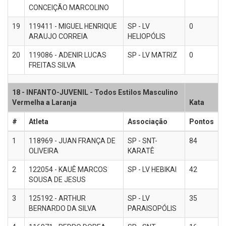
CONCEIÇÃO MARCOLINO
19
119411 - MIGUEL HENRIQUE
SP - LV
0
ARAUJO CORREIA
HELIOPÓLIS
20
119086 - ADENIR LUCAS
SP - LV MATRIZ
0
FREITAS SILVA
18 - INFANTO-JUVENIL - Todos Estilos Masculino
Vermelha a Laranja
Kata
#
Atleta
Associação
Pontos
1
118969 - JUAN FRANÇA DE
SP - SNT-
84
OLIVEIRA
KARATÊ
2
122054 - KAUÊ MARCOS
SP - LV HEBIKAI
42
SOUSA DE JESUS
3
125192 - ARTHUR
SP - LV
35
BERNARDO DA SILVA
PARAISOPÓLIS