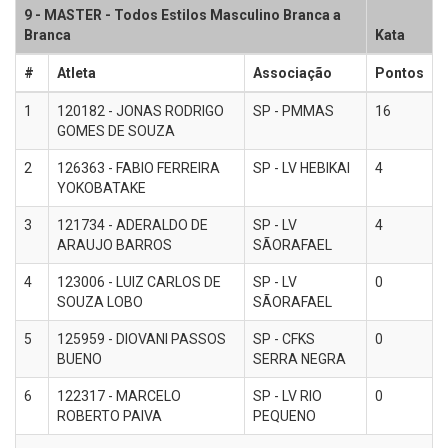
9 - MASTER - Todos Estilos Masculino Branca a
Branca
Kata
#
Atleta
Associação
Pontos
1
120182 - JONAS RODRIGO
SP - PMMAS
16
GOMES DE SOUZA
2
126363 - FABIO FERREIRA
SP - LV HEBIKAI
4
YOKOBATAKE
3
121734 - ADERALDO DE
SP - LV
4
ARAUJO BARROS
SÃORAFAEL
4
123006 - LUIZ CARLOS DE
SP - LV
0
SOUZA LOBO
SÃORAFAEL
5
125959 - DIOVANI PASSOS
SP - CFKS
0
BUENO
SERRA NEGRA
6
122317 - MARCELO
SP - LV RIO
0
ROBERTO PAIVA
PEQUENO