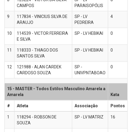
CAMPOS
PARAISOPÓLIS
9
117834 - VINICIUS SILVA DE
SP - LV
4
ARAUJO
PEDREIRA
10
114539 - VICTOR FERREIRA
SP - LV HEBIKAI
0
E SILVA
11
118333 - THIAGO DOS
SP - LV HEBIKAI
0
SANTOS SILVA
12
121988 - ALAN CARDEK
SP -
0
CARDOSO SOUZA
UNIVPNTABOAO
15 - MASTER - Todos Estilos Masculino Amarela a
Amarela
Kata
#
Atleta
Associação
Pontos
1
118294 - ROBSON DE
SP - LV MATRIZ
16
SOUZA