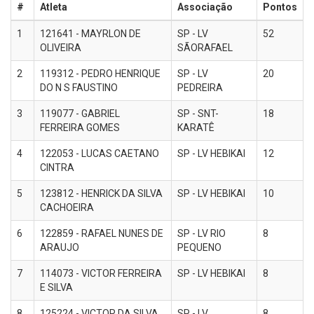
#
Atleta
Associação
Pontos
1
121641 - MAYRLON DE
SP - LV
52
OLIVEIRA
SÃORAFAEL
2
119312 - PEDRO HENRIQUE
SP - LV
20
DO N S FAUSTINO
PEDREIRA
3
119077 - GABRIEL
SP - SNT-
18
FERREIRA GOMES
KARATÊ
4
122053 - LUCAS CAETANO
SP - LV HEBIKAI
12
CINTRA
5
123812 - HENRICK DA SILVA
SP - LV HEBIKAI
10
CACHOEIRA
6
122859 - RAFAEL NUNES DE
SP - LV RIO
8
ARAUJO
PEQUENO
7
114073 - VICTOR FERREIRA
SP - LV HEBIKAI
8
E SILVA
8
125224 - VICTOR DA SILVA
SP - LV
8