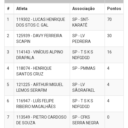
#
Atleta
Associação
Pontos
1
119302 - LUCAS HENRIQUE
SP - SNT-
70
DOS STOS C. GAL
KARATÊ
2
125939 - DAVY FERREIRA
SP - LV
30
SCAPIN
PEDREIRA
3
114143 - VINÍCIUS ALPINO
SP - T S K S
16
DRAPALA
NDFGDGD
4
118074 - HENRIQUE
SP - PMMAS
4
SANTOS CRUZ
5
121225 - ARTHUR MIGUEL
SP - LV
4
LEMOS SERAFIM
SÃORAFAEL
6
116947 - LUÍS FELIPE
SP - T S K S
4
RIBEIRO MAGALHÃES
NDFGDGD
7
113549 - PIETRO CARDOSO
SP - CFKS
0
DE SOUZA
SERRA NEGRA