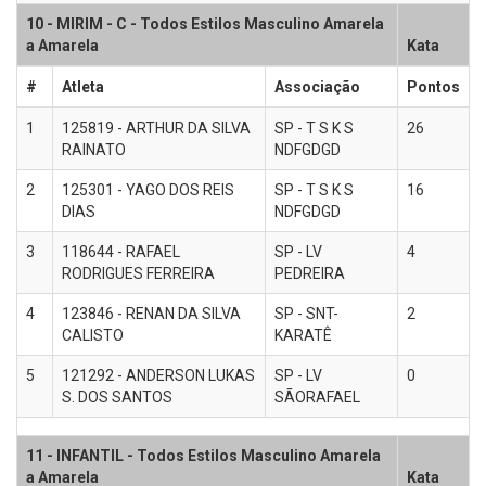
10 - MIRIM - C - Todos Estilos Masculino Amarela
a Amarela
Kata
#
Atleta
Associação
Pontos
1
125819 - ARTHUR DA SILVA
SP - T S K S
26
RAINATO
NDFGDGD
2
125301 - YAGO DOS REIS
SP - T S K S
16
DIAS
NDFGDGD
3
118644 - RAFAEL
SP - LV
4
RODRIGUES FERREIRA
PEDREIRA
4
123846 - RENAN DA SILVA
SP - SNT-
2
CALISTO
KARATÊ
5
121292 - ANDERSON LUKAS
SP - LV
0
S. DOS SANTOS
SÃORAFAEL
11 - INFANTIL - Todos Estilos Masculino Amarela
a Amarela
Kata