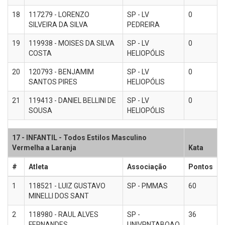
18
117279 - LORENZO
SP - LV
0
SILVEIRA DA SILVA
PEDREIRA
19
119938 - MOISES DA SILVA
SP - LV
0
COSTA
HELIOPÓLIS
20
120793 - BENJAMIM
SP - LV
0
SANTOS PIRES
HELIOPÓLIS
21
119413 - DANIEL BELLINI DE
SP - LV
0
SOUSA
HELIOPÓLIS
17 - INFANTIL - Todos Estilos Masculino
Vermelha a Laranja
Kata
#
Atleta
Associação
Pontos
1
118521 - LUIZ GUSTAVO
SP - PMMAS
60
MINELLI DOS SANT
2
118980 - RAUL ALVES
SP -
36
FERNANDES
UNIVPNTABOAO