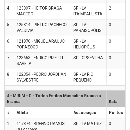
4
123397 - HEITOR BRAGA
SP - LV
2
MACEDO
ITAIMPAULISTA
5
125814 - PIETRO PACHECO
SP - LV
0
VALDIVIA
PARAISOPÓLIS
6
121870 - MIGUEL ARAUJO
SP - LV
0
POPAZOGO
HELIOPÓLIS
7
123663 - ENRICO PIZETTI
SP - CPSEVILHA
0
SAVELA
8
122354 - PEDRO JORDHAN
SP - LV RIO
0
SYLVESTRE
PEQUENO
4 - MIRIM - C - Todos Estilos Masculino Branca a
Branca
Kata
#
Atleta
Associação
Pontos
1
117874 - BRENNO RAMOS
SP - LV MATRIZ
0
DO AMARAL