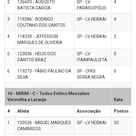
2
126603 - AUGUSTO
SP - LV
4
BATISTA GARCIA
PARAISOPÓLIS
3
119286 - RODRIGO
SP - LV HEBIKAI
4
COUTINHO DOS SANTOS
4
118339 - JEFFERSON
SP - LV HEBIKAI
2
MARQUES DE OLIVEIRA
5
123036 - HELIO DOS
SP - LV
0
SANTOS BRAZ
ITAIMPAULISTA
6
119273 - FÁBIO PAULINO DA
SP - CFKS
0
SILVA
SERRA NEGRA
16 - MIRIM - C - Todos Estilos Masculino
Vermelha a Laranja
Kata
#
Atleta
Associação
Pontos
1
120526 - MIGUEL MARQUES
SP - LV HEBIKAI
50
CAMARGOS