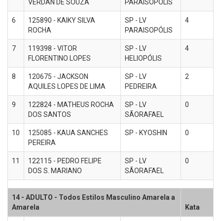
VERDAN DE SOUZA
PARAISOPÓLIS
6
125890 - KAIKY SILVA
SP - LV
4
ROCHA
PARAISOPÓLIS
7
119398 - VITOR
SP - LV
4
FLORENTINO LOPES
HELIOPÓLIS
8
120675 - JACKSON
SP - LV
2
AQUILES LOPES DE LIMA
PEDREIRA
9
122824 - MATHEUS ROCHA
SP - LV
0
DOS SANTOS
SÃORAFAEL
10
125085 - KAUA SANCHES
SP - KYOSHIN
0
PEREIRA
11
122115 - PEDRO FELIPE
SP - LV
0
DOS S. MARIANO
SÃORAFAEL
14 - ADULTO - Todos Estilos Masculino Amarela a
Amarela
Kata