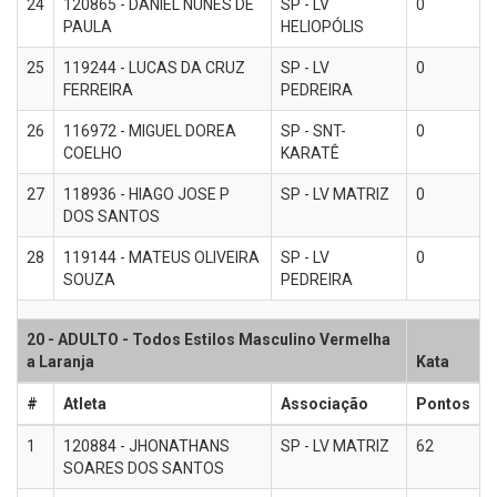
24
120865 - DANIEL NUNES DE
SP - LV
0
PAULA
HELIOPÓLIS
25
119244 - LUCAS DA CRUZ
SP - LV
0
FERREIRA
PEDREIRA
26
116972 - MIGUEL DOREA
SP - SNT-
0
COELHO
KARATÊ
27
118936 - HIAGO JOSE P
SP - LV MATRIZ
0
DOS SANTOS
28
119144 - MATEUS OLIVEIRA
SP - LV
0
SOUZA
PEDREIRA
20 - ADULTO - Todos Estilos Masculino Vermelha
a Laranja
Kata
#
Atleta
Associação
Pontos
1
120884 - JHONATHANS
SP - LV MATRIZ
62
SOARES DOS SANTOS