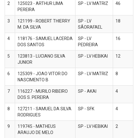
2
125023 - ARTHUR LIMA
SP - LV MATRIZ
46
PEREIRA
3
121199 - ROBERT THIERRY
SP - LV
18
M. DA SILVA
SÃORAFAEL
4
118176 - SAMUEL LACERDA
SP - LV
16
DOS SANTOS
PEDREIRA
5
123813 - LUCIANO SILVA
SP - LV HEBIKAI
12
JUNIOR
6
125309 - JOAO VITOR DO
SP - LV MATRIZ
8
NASCIMENTO B
7
116227 - MURILO RIBEIRO
SP - AKAI
4
DOS S. PEREIRA
8
127211 - SAMUEL DA SILVA
SP - SFK
4
RODRIGUES
9
119745 - MATHEUS
SP - LV HEBIKAI
2
ARAUJO DE MELO