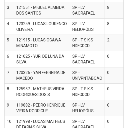
3
121551 - MIGUEL ALMEIDA
SP - LV
8
DOS SANTOS
SÃORAFAEL
4
123259 - LUCAS LOURENCO
SP - LV
8
OLIVEIRA
HELIOPÓLIS
5
121915 - LUCAS OGAWA
SP - T S K S
2
MINAMOTO
NDFGDGD
6
121025 - YURI DE LUNA DA
SP - LV
0
SILVA
SÃORAFAEL
7
120326 - YAN FERREIRA DE
SP -
0
MACEDO
UNIVPNTABOAO
8
125957 - MATHEUS VIEIRA
SP - T S K S
0
RODRIGUES DOS S
NDFGDGD
9
119882 - PEDRO HENRIQUE
SP - LV
0
VIEIRA RODRIGUE
HELIOPÓLIS
10
121998 - LUCAS MATHEUS
SP - LV
0
DE FARIAS SILVA
SÃORAFAEL