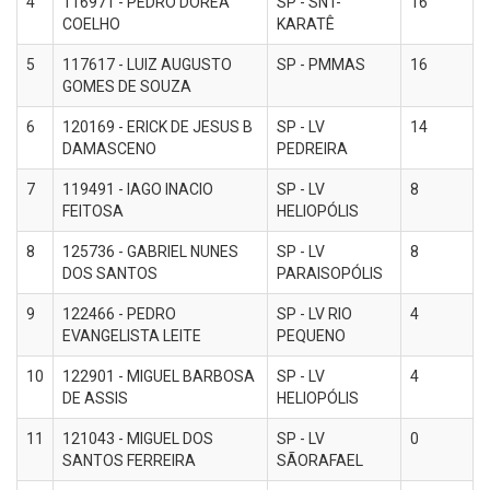
4
116971 - PEDRO DOREA
SP - SNT-
16
COELHO
KARATÊ
5
117617 - LUIZ AUGUSTO
SP - PMMAS
16
GOMES DE SOUZA
6
120169 - ERICK DE JESUS B
SP - LV
14
DAMASCENO
PEDREIRA
7
119491 - IAGO INACIO
SP - LV
8
FEITOSA
HELIOPÓLIS
8
125736 - GABRIEL NUNES
SP - LV
8
DOS SANTOS
PARAISOPÓLIS
9
122466 - PEDRO
SP - LV RIO
4
EVANGELISTA LEITE
PEQUENO
10
122901 - MIGUEL BARBOSA
SP - LV
4
DE ASSIS
HELIOPÓLIS
11
121043 - MIGUEL DOS
SP - LV
0
SANTOS FERREIRA
SÃORAFAEL