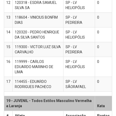
12
120318 - ESDRA SAMUEL
SP - LV
0
SILVA SA
HELIOPÓLIS
13
118604 - VINICIUS BONFIM
SP - LV
0
DIAS
PEDREIRA
14
120320 - PEDRO HENRIQUE
SP - LV
0
DA SILVA SANTOS
HELIOPÓLIS
15
119300 - VICTOR LUIZ SILVA
SP - LV
0
CARVALHO
PEDREIRA
16
119999 - CARLOS
SP - LV
0
EDUARDO MARINHO DE
HELIOPÓLIS
LIMA
17
114455 - EDUARDO
SP - LV
0
RODRIGUES PACHECO
SÃORAFAEL
19 - JUVENIL - Todos Estilos Masculino Vermelha
a Laranja
Kata
#
Atleta
Associação
Pontos