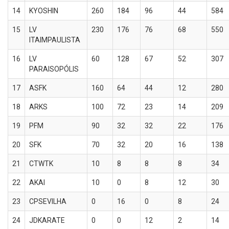
14
KYOSHIN
260
184
96
44
584
15
LV
230
176
76
68
550
ITAIMPAULISTA
16
LV
60
128
67
52
307
PARAISOPÓLIS
17
ASFK
160
64
44
12
280
18
ARKS
100
72
23
14
209
19
PFM
90
32
32
22
176
20
SFK
70
32
20
16
138
21
CTWTK
10
8
8
8
34
22
AKAI
10
0
8
12
30
23
CPSEVILHA
0
16
0
8
24
24
JDKARATE
0
0
12
2
14