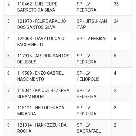
2
118462 - LUIZ FELIPE
SP - LV
36
BARRETO DA SILVA
PEDREIRA
3
121970 - FELIPE ARAÚJO
SP - JITSU-KAN
34
DOS SANTOS SILVA
ITAP
4
122068 - DAVY LUCCA O
SP - LV HEBIKAI
8
FACCHINETTI
5
117915 - ARTHUR SANTOS
SP - LV
6
DE JESUS
PEDREIRA
6
119589 - ENZO GABRIEL
SP - LV
4
NASCIMENTO
HELIOPÓLIS
7
118044 - KAIQUE BEZERRA
SP - LV
2
GLEAM HOLM
PEDREIRA
8
118121 - HEITOR FRAGA
SP - LV
2
MIRANDA
PEDREIRA
9
121314 - HANK ZEZUK DA
SP - LV
2
ROCHA
SÃORAFAEL