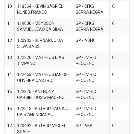
10
118564 - KEVIN GABRIEL
SP - CFKS
0
NUNES FRANCO
SERRA NEGRA
11
119006 - MEYSSON
SP - CFKS
0
SAMUEL LEAO DA SILVA
SERRA NEGRA
12
120933 - BERNARDO DA
SP - ASFK
0
SILVA BASSI
13
122326 - MATHEUS DIAS
SP - LV RIO
0
TIMPANO
PEQUENO
14
122463 - MATHEUS IAN DE
SP - LV RIO
0
OLIVEIRA CASTRO
PEQUENO
15
122875 - ANTHONY
SP - LV RIO
0
GABRIEL DOS S MACENO
PEQUENO
16
122513 - ARTHUR PAULINO
SP - LV RIO
0
DA S ANUNCIACAO
PEQUENO
17
120492 - ARTHUR MIGUEL
SP - AKAI
0
SCALE