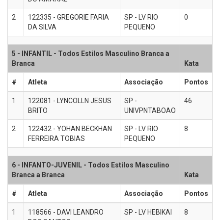
2
122335 - GREGORIE FARIA
SP - LV RIO
0
DA SILVA
PEQUENO
5 - INFANTIL - Todos Estilos Masculino Branca a
Branca
Kata
#
Atleta
Associação
Pontos
1
122081 - LYNCOLLN JESUS
SP -
46
BRITO
UNIVPNTABOAO
2
122432 - YOHAN BECKHAN
SP - LV RIO
8
FERREIRA TOBIAS
PEQUENO
6 - INFANTO-JUVENIL - Todos Estilos Masculino
Branca a Branca
Kata
#
Atleta
Associação
Pontos
1
118566 - DAVI LEANDRO
SP - LV HEBIKAI
8