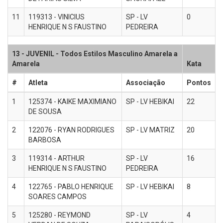
11
119313 - VINICIUS
SP - LV
0
HENRIQUE N S FAUSTINO
PEDREIRA
13 - JUVENIL - Todos Estilos Masculino Amarela a
Amarela
Kata
#
Atleta
Associação
Pontos
1
125374 - KAIKE MAXIMIANO
SP - LV HEBIKAI
22
DE SOUSA
2
122076 - RYAN RODRIGUES
SP - LV MATRIZ
20
BARBOSA
3
119314 - ARTHUR
SP - LV
16
HENRIQUE N S FAUSTINO
PEDREIRA
4
122765 - PABLO HENRIQUE
SP - LV HEBIKAI
8
SOARES CAMPOS
5
125280 - REYMOND
SP - LV
4