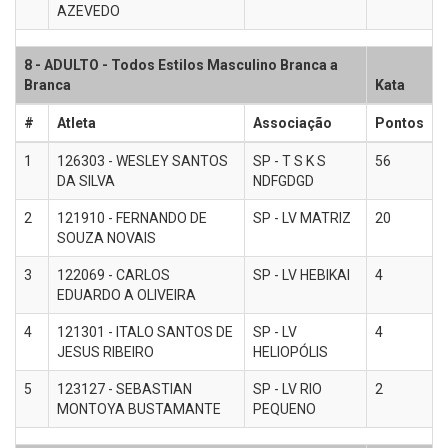
AZEVEDO
8 - ADULTO - Todos Estilos Masculino Branca a
Branca
Kata
#
Atleta
Associação
Pontos
1
126303 - WESLEY SANTOS
SP - T S K S
56
DA SILVA
NDFGDGD
2
121910 - FERNANDO DE
SP - LV MATRIZ
20
SOUZA NOVAIS
3
122069 - CARLOS
SP - LV HEBIKAI
4
EDUARDO A OLIVEIRA
4
121301 - ITALO SANTOS DE
SP - LV
4
JESUS RIBEIRO
HELIOPÓLIS
5
123127 - SEBASTIAN
SP - LV RIO
2
MONTOYA BUSTAMANTE
PEQUENO