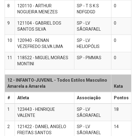
8
120110 - ARTHUR
SP - T S K S
0
NOGUEIRA MENEZES
NDFGDGD
9
121104 - GABRIEL DOS
SP - LV
0
SANTOS SILVA
SÃORAFAEL
10
120940 - RENAN
SP - LV
0
VEZEFREDO SILVA LIMA
HELIOPÓLIS
11
118522 - MIGUEL MORAES
SP - PMMAS
0
MONTINI
12 - INFANTO-JUVENIL - Todos Estilos Masculino
Amarela a Amarela
Kata
#
Atleta
Associação
Pontos
1
123443 - HENRIQUE
SP - LV
18
VALENTE
SÃORAFAEL
2
121422 - DANIEL ANGELO
SP - LV
14
FREITAS SANTOS
SÃORAFAEL