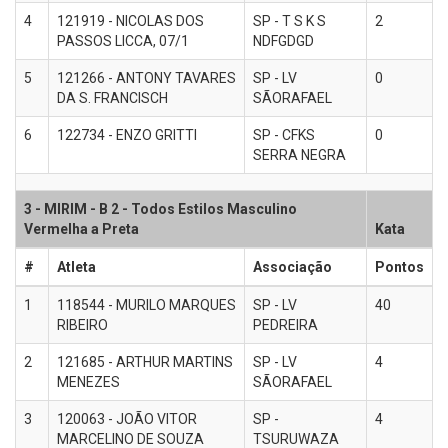
4
121919 - NICOLAS DOS
SP - T S K S
2
PASSOS LICCA, 07/1
NDFGDGD
5
121266 - ANTONY TAVARES
SP - LV
0
DA S. FRANCISCH
SÃORAFAEL
6
122734 - ENZO GRITTI
SP - CFKS
0
SERRA NEGRA
3 - MIRIM - B 2 - Todos Estilos Masculino
Vermelha a Preta
Kata
#
Atleta
Associação
Pontos
1
118544 - MURILO MARQUES
SP - LV
40
RIBEIRO
PEDREIRA
2
121685 - ARTHUR MARTINS
SP - LV
4
MENEZES
SÃORAFAEL
3
120063 - JOÃO VITOR
SP -
4
MARCELINO DE SOUZA
TSURUWAZA