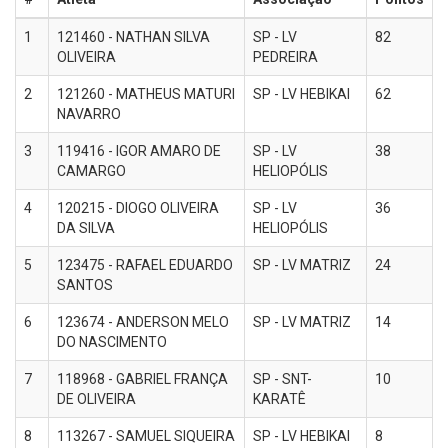
1
121460 - NATHAN SILVA
SP - LV
82
OLIVEIRA
PEDREIRA
2
121260 - MATHEUS MATURI
SP - LV HEBIKAI
62
NAVARRO
3
119416 - IGOR AMARO DE
SP - LV
38
CAMARGO
HELIOPÓLIS
4
120215 - DIOGO OLIVEIRA
SP - LV
36
DA SILVA
HELIOPÓLIS
5
123475 - RAFAEL EDUARDO
SP - LV MATRIZ
24
SANTOS
6
123674 - ANDERSON MELO
SP - LV MATRIZ
14
DO NASCIMENTO
7
118968 - GABRIEL FRANÇA
SP - SNT-
10
DE OLIVEIRA
KARATÊ
8
113267 - SAMUEL SIQUEIRA
SP - LV HEBIKAI
8