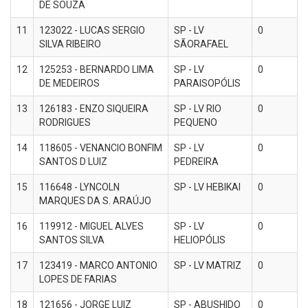
DE SOUZA
11
123022 - LUCAS SERGIO
SP - LV
0
SILVA RIBEIRO
SÃORAFAEL
12
125253 - BERNARDO LIMA
SP - LV
0
DE MEDEIROS
PARAISOPÓLIS
13
126183 - ENZO SIQUEIRA
SP - LV RIO
0
RODRIGUES
PEQUENO
14
118605 - VENANCIO BONFIM
SP - LV
0
SANTOS D LUIZ
PEDREIRA
15
116648 - LYNCOLN
SP - LV HEBIKAI
0
MARQUES DA S. ARAÚJO
16
119912 - MIGUEL ALVES
SP - LV
0
SANTOS SILVA
HELIOPÓLIS
17
123419 - MARCO ANTONIO
SP - LV MATRIZ
0
LOPES DE FARIAS
18
121656 - JORGE LUIZ
SP - ABUSHIDO
0