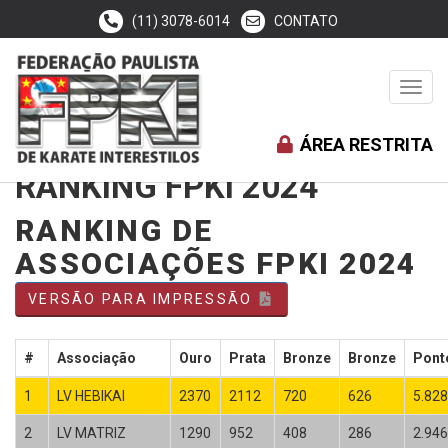
(11) 3078-6014
CONTATO
Toggl
navig
ÁREA RESTRITA
RANKING FPKI 2024
RANKING DE
ASSOCIAÇÕES FPKI 2024
VERSÃO PARA IMPRESSÃO
#
Associação
Ouro
Prata
Bronze
Bronze
Pont
1
LV HEBIKAI
2370
2112
720
626
5.828
2
LV MATRIZ
1290
952
408
286
2.946