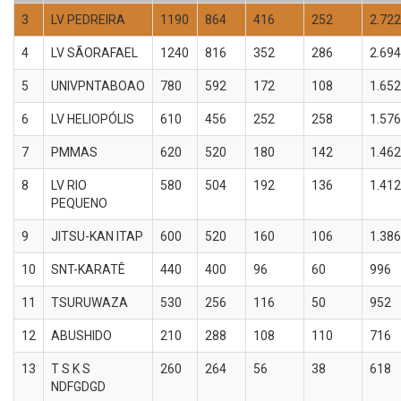
3
LV PEDREIRA
1190
864
416
252
2.722
4
LV SÃORAFAEL
1240
816
352
286
2.694
5
UNIVPNTABOAO
780
592
172
108
1.652
6
LV HELIOPÓLIS
610
456
252
258
1.576
7
PMMAS
620
520
180
142
1.462
8
LV RIO
580
504
192
136
1.412
PEQUENO
9
JITSU-KAN ITAP
600
520
160
106
1.386
10
SNT-KARATÊ
440
400
96
60
996
11
TSURUWAZA
530
256
116
50
952
12
ABUSHIDO
210
288
108
110
716
13
T S K S
260
264
56
38
618
NDFGDGD