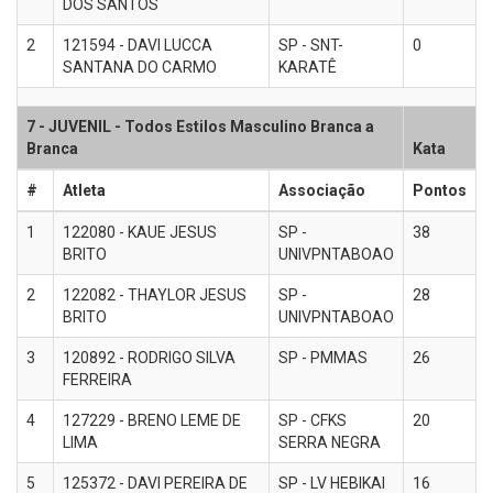
DOS SANTOS
2
121594 - DAVI LUCCA
SP - SNT-
0
SANTANA DO CARMO
KARATÊ
7 - JUVENIL - Todos Estilos Masculino Branca a
Branca
Kata
#
Atleta
Associação
Pontos
1
122080 - KAUE JESUS
SP -
38
BRITO
UNIVPNTABOAO
2
122082 - THAYLOR JESUS
SP -
28
BRITO
UNIVPNTABOAO
3
120892 - RODRIGO SILVA
SP - PMMAS
26
FERREIRA
4
127229 - BRENO LEME DE
SP - CFKS
20
LIMA
SERRA NEGRA
5
125372 - DAVI PEREIRA DE
SP - LV HEBIKAI
16