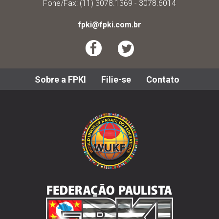
Fone/Fax: (11) 3078.1369 - 3078.6014
fpki@fpki.com.br
Sobre a FPKI
Filie-se
Contato