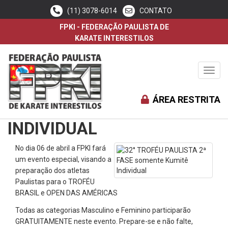
(11) 3078-6014
CONTATO
FPKI - FEDERAÇÃO PAULISTA DE
KARATE INTERESTILOS
Toggl
navig
32° TROFÉU PAULISTA 2ª
ÁREA RESTRITA
FASE SOMENTE KUMITÊ
INDIVIDUAL
No dia 06 de abril a FPKI fará
um evento especial, visando a
preparação dos atletas
Paulistas para o TROFÉU
BRASIL e OPEN DAS AMÉRICAS
Todas as categorias Masculino e Feminino participarão
GRATUITAMENTE neste evento. Prepare-se e não falte,